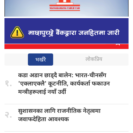
लोकप्रिय
भर्खरै
कडा अडान
छाड्दै बालेन: भारत-चीनसँग
१.
'एक्लाएक्लै' कूटनीति, कार्यकर्ता फकाउन
मन्त्रीहरूलाई नयाँ उर्दी
सुशासनका लागि
राजनीतिक नेतृत्वमा
२.
जवाफदेहिता आवश्यक