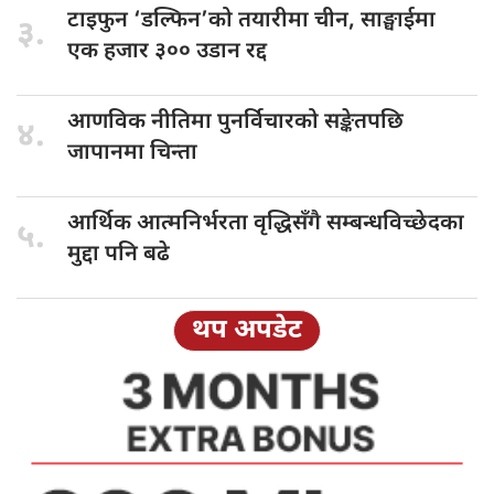
टाइफुन ‘डल्फिन’को
तयारीमा चीन, साङ्घाईमा
३.
एक हजार ३०० उडान रद्द
आणविक नीतिमा
पुनर्विचारको सङ्केतपछि
४.
जापानमा चिन्ता
आर्थिक आत्मनिर्भरता
वृद्धिसँगै सम्बन्धविच्छेदका
५.
मुद्दा पनि बढे
थप अपडेट