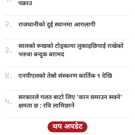
पक्राउ
२.
राजधानीको दुई
स्थानमा आगलागी
सालको रूखको
टोड्कामा लुकाइछिपाई राखेको
३.
भरुवा बन्दुक बरामद
४.
एनपीएलको तेस्रो
संस्करण कार्तिक ९ देखि
सरकारले गलत
बाटो लिए ‘कान समाउन सक्ने’
५.
क्षमता छ : रवि लामिछाने
थप अपडेट