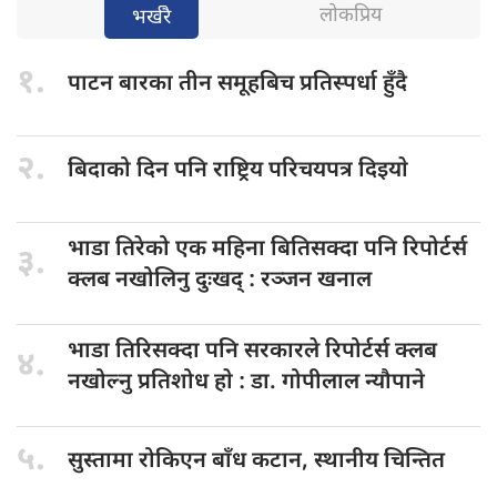
लोकप्रिय
भर्खरै
१.
पाटन बारका
तीन समूहबिच प्रतिस्पर्धा हुँदै
२.
बिदाको दिन
पनि राष्ट्रिय परिचयपत्र दिइयाे
भाडा तिरेको
एक महिना बितिसक्दा पनि रिपोर्टर्स
३.
क्लब नखोलिनु दुःखद् : रञ्जन खनाल
भाडा तिरिसक्दा
पनि सरकारले रिपोर्टर्स क्लब
४.
नखोल्नु प्रतिशोध हाे : डा‍‍‍. गोपीलाल न्यौपाने
५.
सुस्तामा रोकिएन
बाँध कटान, स्थानीय चिन्तित