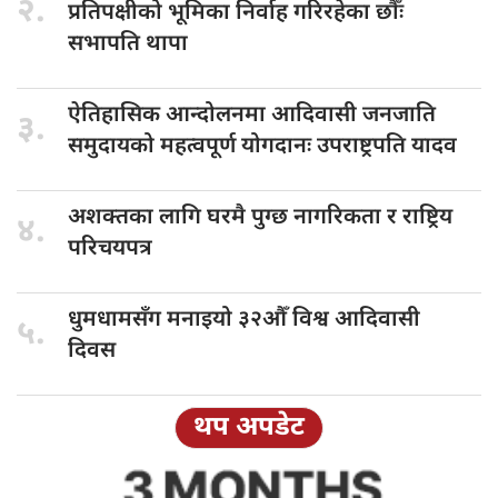
२.
प्रतिपक्षीको भूमिका निर्वाह गरिरहेका छौँः
सभापति थापा
ऐतिहासिक आन्दोलनमा
आदिवासी जनजाति
३.
समुदायको महत्वपूर्ण योगदानः उपराष्ट्रपति यादव
अशक्तका लागि
घरमै पुग्छ नागरिकता र राष्ट्रिय
४.
परिचयपत्र
धुमधामसँग मनाइयो
३२औँ विश्व आदिवासी
५.
दिवस
थप अपडेट