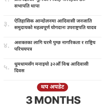
सभापति थापा
ऐतिहासिक आन्दोलनमा
आदिवासी जनजाति
३.
समुदायको महत्वपूर्ण योगदानः उपराष्ट्रपति यादव
अशक्तका लागि
घरमै पुग्छ नागरिकता र राष्ट्रिय
४.
परिचयपत्र
धुमधामसँग मनाइयो
३२औँ विश्व आदिवासी
५.
दिवस
थप अपडेट