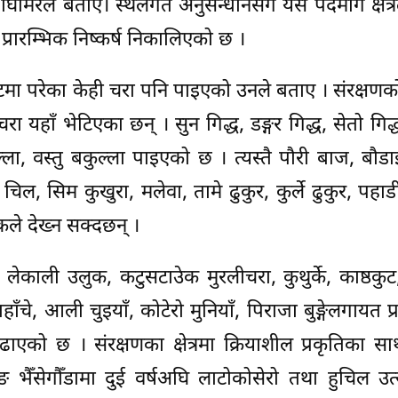
घिमिरेले बताए। स्थलगत अनुसन्धानसँगै यस पदमार्ग क्षेत्
प्रारम्भिक निष्कर्ष निकालिएको छ ।
सङ्कटमा परेका केही चरा पनि पाइएको उनले बताए । संरक्षणक
 चरा यहाँ भेटिएका छन् । सुन गिद्ध, डङ्गर गिद्ध, सेतो ग
्ला, वस्तु बकुल्ला पाइएको छ । त्यस्तै पौरी बाज, बौड
िल, सिम कुखुरा, मलेवा, तामे ढुकुर, कुर्ले ढुकुर, पहा
टकले देख्न सक्दछन् ।
ेकाली उलुक, कटुसटाउेक मुरलीचरा, कुथुर्के, काष्ठकुट,
ँचे, आली चुइयाँ, कोटेरो मुनियाँ, पिराजा बुङ्गेलगायत प
एको छ । संरक्षणका क्षेत्रमा क्रियाशील प्रकृतिका स
ङ भैँसेगौँडामा दुई वर्षअघि लाटोकोसेरो तथा हुचिल उ