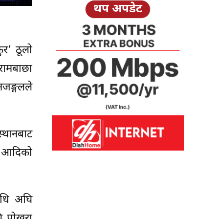
थप अपडेट
ुर’ ठूलो
 रामबाछा
नजङ्गलले
स्थानबाट
गी आदिको
विधि अघि
ि पोखरा