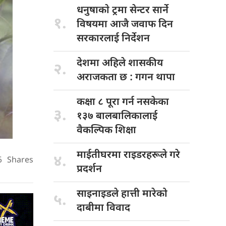
धनुषाकाे ट्रमा
सेन्टर सार्ने
१.
विषयमा आजै जवाफ दिन
सरकारलाई निर्देशन
देशमा अहिले
शासकीय
२.
अराजकता छ : गगन थापा
कक्षा ८
पूरा गर्न नसकेका
३.
१३७ बालबालिकालाई
वैकल्पिक शिक्षा
माईतीघरमा राइडरहरूले
गरे
४.
6
Shares
प्रदर्शन
साइनाइडले हात्ती
मारेको
५.
दाबीमा विवाद