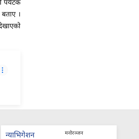
ी पर्यटक
े बताए ।
 देखाएको
मनोरञ्जन
न्याभिगेशन