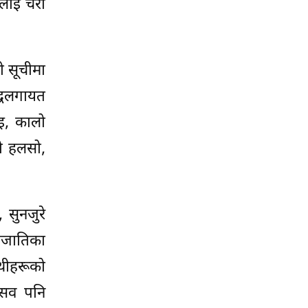
रलाई चरा
ो सूचीमा
िद्धलगायत
ाइ, कालो
डी हलसो,
 सुनजुरे
्रजातिका
ाथीहरूको
त्सव पनि