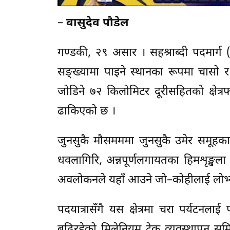
–
वासुदेव पौडेल
गण्डकी, २९ असार । सहश्राब्दी पदमार्ग (मि
सङ्ख्यामा पाइने स्थानका रूपमा चासो र
जोडिने ७२ किलोमिटर दूरीसहितको क्षेत्
ढाकिएको छ ।
जुनसुकै मौसमममा जुनसुकै उमेर समूहका व
धवलागिरि, अन्नपूर्णलगायतका हिमशृङ्खल
अवलोकनले यहाँ आउने जो–कोहीलाई लोभ्य
पदयात्रासँगै यस क्षेत्रमा चरा पर्यटनल
बढिरहेको मिलेनियम ट्रेक व्यवस्थापन 