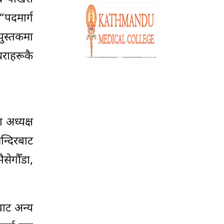
“पदमार्ग
पुस्तकमा
चराहरूकै
ा अध्यक्ष
न्दिरबाट
सेगौँडा,
बाट अन्य