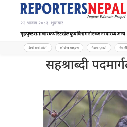
२२ श्रावण २०८३, शुक्रबार
गृहपृष्‍ठ
समाचार
कर्पोरेट
खेलकुद
विश्व
मनोरञ्जन
स्वास्थ्य
अन्य
केपी शर्मा ओली
कोरोना भाइरस
नेकपा एमाले
नेपाली
सहश्राब्दी पदमार्