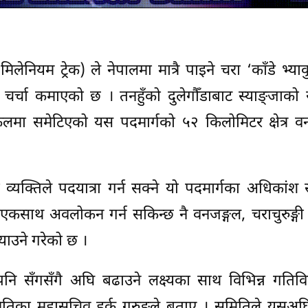
लेनियम ट्रेक) ले नेपालमा मात्रै पाइने चरा ‘काँडे भ्याक
 चर्चा कमाएको छ । तनहुँको दुलेगौँडाबाट स्याङ्जाको
रफलमा समेटिएको यस पदमार्गको ५२ किलोमिटर क्षेत्र व
्यक्तिले पदयात्रा गर्न सक्ने यो पदमार्गका अधिकांश 
ा एकसाथ अवलोकन गर्न सकिन्छ नै वनजङ्गल, चराचुरुङ्
ाउने गरेको छ ।
ाई पनि सँगसँगै अघि बढाउने लक्ष्यका साथ विभिन्न गति
समितिका महासचिव हर्क गुरुङले बताए । समितिले यसअघ