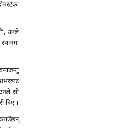
ोमस्टेका
ँ”, उनले
 स्थानमा
न्यजन्तु
देशभरबाट
 उनले सो
री दिए ।
बताउँछन्