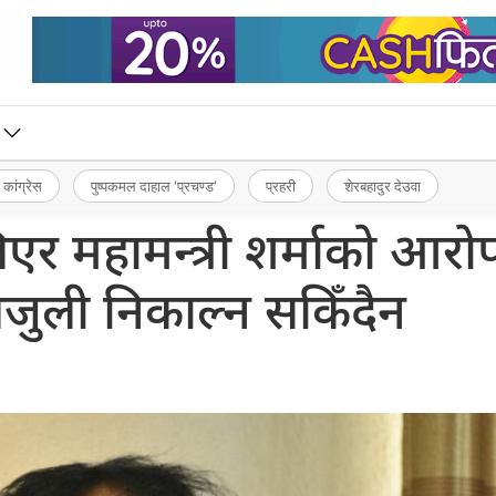
 कांग्रेस
पुष्पकमल दाहाल ‘प्रचण्ड’
प्रहरी
शेरबहादुर देउवा
र महामन्त्री शर्माको आरोप
जुली निकाल्न सकिँदैन