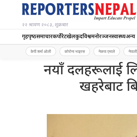
२२ श्रावण २०८३, शुक्रबार
गृहपृष्‍ठ
समाचार
कर्पोरेट
खेलकुद
विश्व
मनोरञ्जन
स्वास्थ्य
अन्य
केपी शर्मा ओली
कोरोना भाइरस
नेकपा एमाले
नेपाली
नयाँ दलहरूलाई लिए
खहरेबाट बि