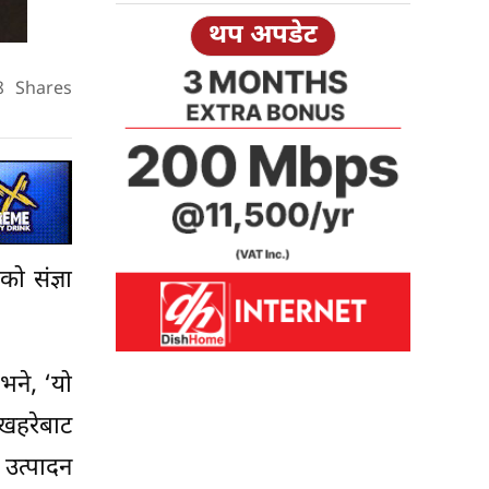
थप अपडेट
8
Shares
ो संज्ञा
भने, ‘यो
 खहरेबाट
 उत्पादन