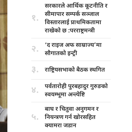
सरकारले आर्थिक
कूटनीति र
सीमापार सम्पर्क सञ्जाल
१.
विस्तारलाई प्राथमिकतामा
राखेको छ :परराष्ट्रमन्त्री
‘द राइज
अफ साम्राज्य’मा
२.
सौगातको इन्ट्री
३.
राष्ट्रियसभाको बैठक
स्थगित
पर्वतारोही पुरबहादुर
गुरुङको
४.
स्वयम्भूमा अन्त्येष्टि
बाघ र
चितुवा अनुगमन र
५.
नियन्त्रण गर्न खोरसहित
क्यामरा जडान