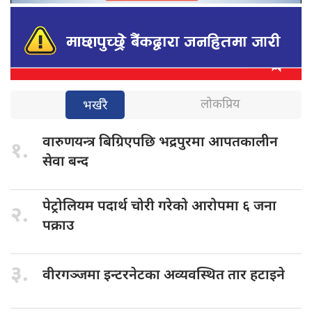
लोकप्रिय
भर्खरै
वारुणयन्त्र बिग्रिएपछि
भद्रपुरमा आपतकालीन
१.
सेवा बन्द
पेट्रोलियम पदार्थ
चोरी गरेको आरोपमा ६ जना
२.
पक्राउ
३.
वीरगञ्जमा इन्टरनेटका
अव्यवस्थित तार हटाइने