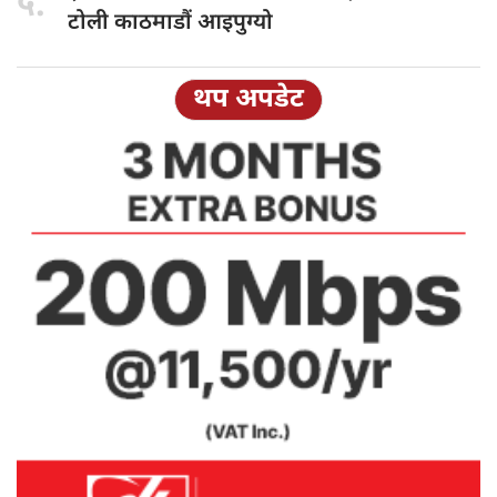
५.
टोली काठमाडौं आइपुग्यो
थप अपडेट