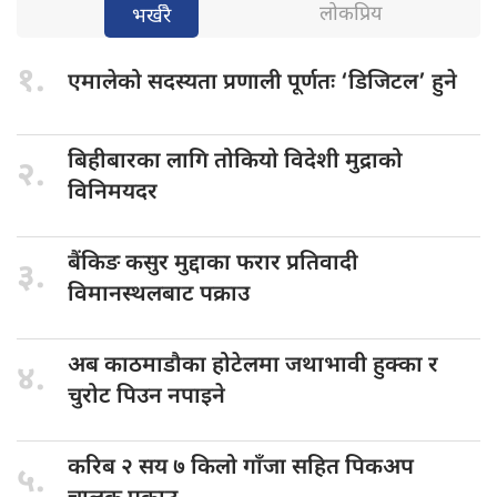
लोकप्रिय
भर्खरै
१.
एमालेको सदस्यता
प्रणाली पूर्णतः ‘डिजिटल’ हुने
बिहीबारका लागि
तोकियो विदेशी मुद्राको
२.
विनिमयदर
बैंकिङ कसुर
मुद्दाका फरार प्रतिवादी
३.
विमानस्थलबाट पक्राउ
अब काठमाडौका
होटेलमा जथाभावी हुक्का र
४.
चुरोट पिउन नपाइने
करिब २
सय ७ किलो गाँजा सहित पिकअप
५.