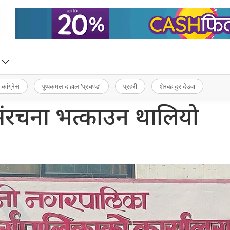
 कांग्रेस
पुष्पकमल दाहाल ‘प्रचण्ड’
प्रहरी
शेरबहादुर देउवा
संरचना भत्काउन थालियो