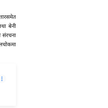
तारसमेत
तथा बेनी
ै संरचना
िपलचोकमा