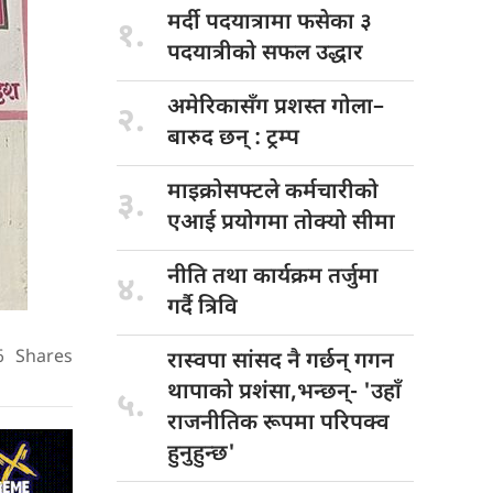
मर्दी पदयात्रामा
फसेका ३
१.
पदयात्रीको सफल उद्धार
अमेरिकासँग प्रशस्त
गोला–
२.
बारुद छन् : ट्रम्प
माइक्रोसफ्टले कर्मचारीको
३.
एआई प्रयोगमा तोक्यो सीमा
नीति तथा
कार्यक्रम तर्जुमा
४.
गर्दै त्रिवि
6
Shares
रास्वपा सांसद
नै गर्छन् गगन
थापाको प्रशंसा,भन्छन्- 'उहाँ
५.
राजनीतिक रूपमा परिपक्व
हुनुहुन्छ'