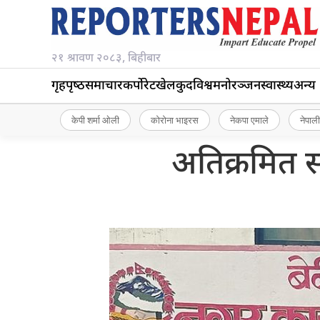
२१ श्रावण २०८३, बिहीबार
गृहपृष्‍ठ
समाचार
कर्पोरेट
खेलकुद
विश्व
मनोरञ्जन
स्वास्थ्य
अन्य
केपी शर्मा ओली
कोरोना भाइरस
नेकपा एमाले
नेपाली
अतिक्रमित 