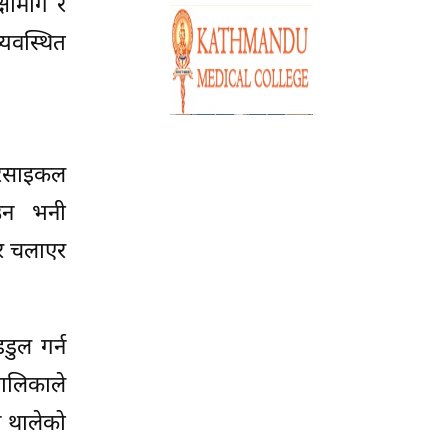
ामार्ग र
्यवस्थित
टरसाइकल
उन भनी
जर चलाएर
डुल गर्न
ालिकाले
 थालेको