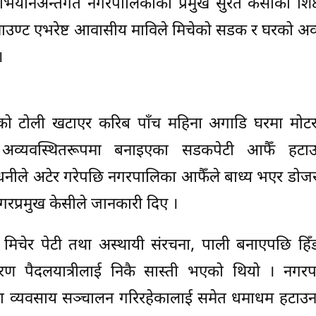
ियानअन्तर्गत नगरपालिकाका प्रमुख सुरत केसीको शिक्ष
ाउण्ट एभरेष्ट आवासीय माविले मिचेको सडक र घरको अव
।
तको टोली खटाएर करिब पाँच महिना अगाडि घरमा मो
व्यवस्थितरूपमा बनाइएका सडकपेटी आफैँ हटा
रधनीले अटेर गरेपछि नगरपालिका आफैँले बाध्य भएर डो
गरप्रमुख केसीले जानकारी दिए ।
क मिचेर पेटी तथा अस्थायी संरचना, पाली बनाएपछि हिँड
ण पैदलयात्रीलाई निकै सास्ती भएको थियो । नगरप
ामा व्यवसाय सञ्चालन गरिरहेकालाई समेत धमाधम हटाउन