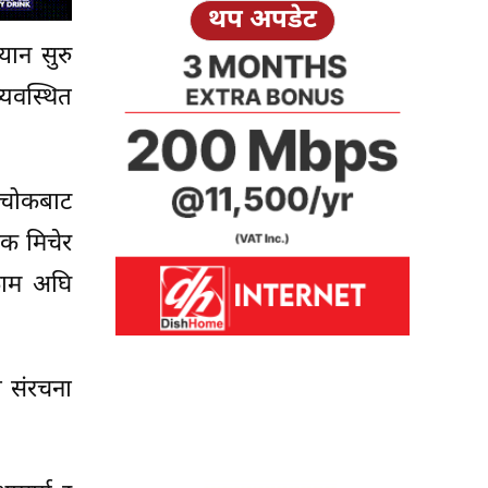
थप अपडेट
ान सुरु
यवस्थित
लचोकबाट
डक मिचेर
काम अघि
 संरचना