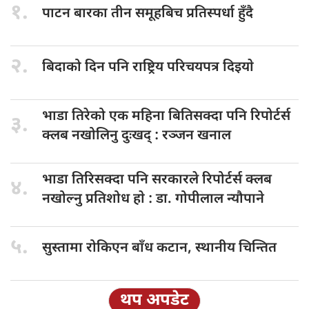
१.
पाटन बारका
तीन समूहबिच प्रतिस्पर्धा हुँदै
२.
बिदाको दिन
पनि राष्ट्रिय परिचयपत्र दिइयाे
भाडा तिरेको
एक महिना बितिसक्दा पनि रिपोर्टर्स
३.
क्लब नखोलिनु दुःखद् : रञ्जन खनाल
भाडा तिरिसक्दा
पनि सरकारले रिपोर्टर्स क्लब
४.
नखोल्नु प्रतिशोध हाे : डा‍‍‍. गोपीलाल न्यौपाने
५.
सुस्तामा रोकिएन
बाँध कटान, स्थानीय चिन्तित
थप अपडेट