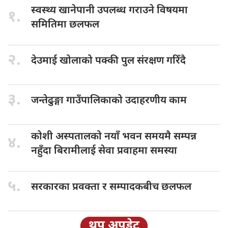
स्वस्थ्य खानेपानी
उपलब्ध गराउने विषयमा
१.
समितिमा छलफल
२.
देउमाई खोलाको
पक्की पुल संरक्षण गरिँदै
३.
जन्तेढुङ्गा गाउँपालिकाको
उदाहरणीय काम
कोशी अस्पतालको
नयाँ भवन समयमै सम्पन्न
४.
नहुँदा बिरामीलाई सेवा प्रवाहमा समस्या
५.
सरकारका प्रवक्ता
र सम्पादकबीच छलफल
थप अपडेट