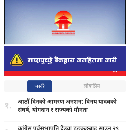
लोकप्रिय
भर्खरै
आठौँ दिनको
आमरण अनशन: विनय यादवको
१.
संघर्ष, योगदान र राज्यको मौनता
कांग्रेस पूर्वसभापति
देउवा हङकङबाट साउन २९