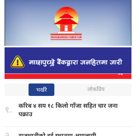
लोकप्रिय
भर्खरै
करिब ४
सय १८ किलो गाँजा सहित चार जना
१.
पक्राउ