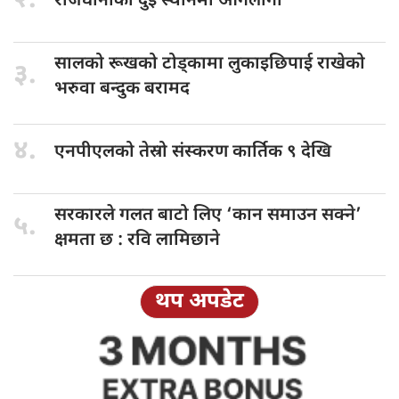
२.
राजधानीको दुई
स्थानमा आगलागी
सालको रूखको
टोड्कामा लुकाइछिपाई राखेको
३.
भरुवा बन्दुक बरामद
४.
एनपीएलको तेस्रो
संस्करण कार्तिक ९ देखि
सरकारले गलत
बाटो लिए ‘कान समाउन सक्ने’
५.
क्षमता छ : रवि लामिछाने
थप अपडेट