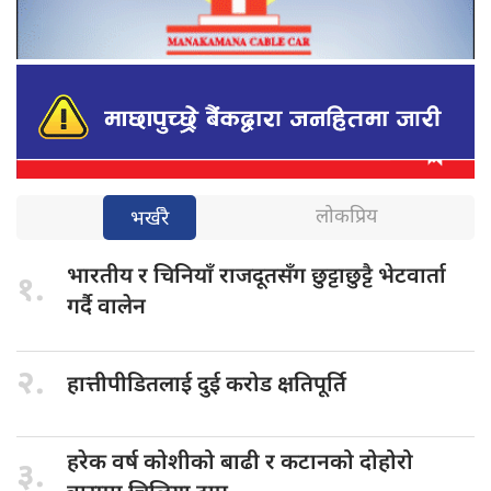
लोकप्रिय
भर्खरै
भारतीय र
चिनियाँ राजदूतसँग छुट्टाछुट्टै भेटवार्ता
१.
गर्दै वालेन
२.
हात्तीपीडितलाई दुई
करोड क्षतिपूर्ति
हरेक वर्ष
कोशीको बाढी र कटानको दोहोरो
३.