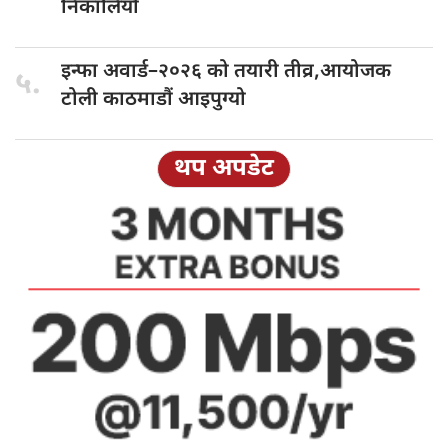
निकालियो
इन्फा अवार्ड–२०२६
को तयारी तीव्र,आयोजक
५.
टोली काठमाडौं आइपुग्यो
थप अपडेट