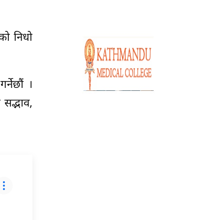
ाको निधो
्नेछौं ।
 सद्भाव,