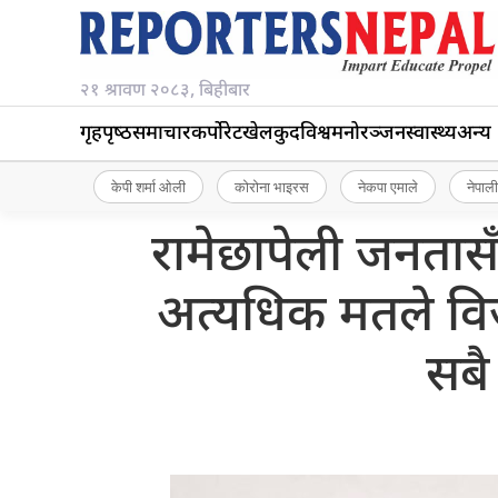
२१ श्रावण २०८३, बिहीबार
गृहपृष्‍ठ
समाचार
कर्पोरेट
खेलकुद
विश्व
मनोरञ्जन
स्वास्थ्य
अन्य
केपी शर्मा ओली
कोरोना भाइरस
नेकपा एमाले
नेपाली
रामेछापेली जनतास
अत्यधिक मतले विज
सबै 