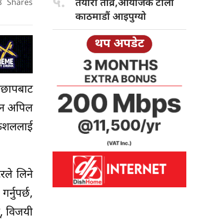
५.
तयारी तीव्र,आयोजक टोली
8
Shares
काठमाडौं आइपुग्यो
थप अपडेट
मेछापबाट
ाउन अपिल
 कुशललाई
टरले लिने
्नुपर्छ,
स्, विजयी