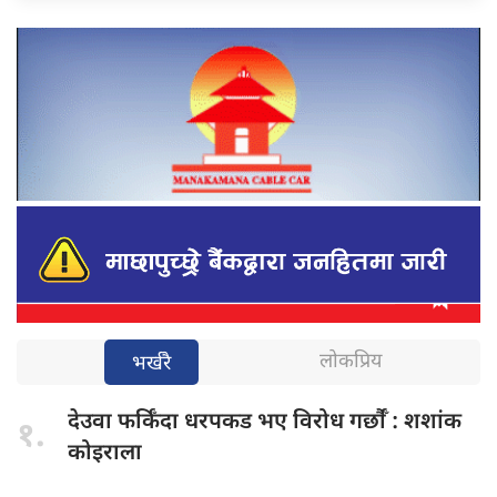
लोकप्रिय
भर्खरै
देउवा फर्किँदा
धरपकड भए विरोध गर्छौँं : शशांक
१.
कोइराला