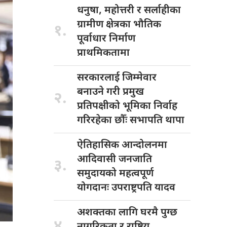
धनुषा, महोत्तरी
र सर्लाहीका
ग्रामीण क्षेत्रका भौतिक
१.
पूर्वाधार निर्माण
प्राथमिकतामा
सरकारलाई जिम्मेवार
बनाउने गरी प्रमुख
२.
प्रतिपक्षीको भूमिका निर्वाह
गरिरहेका छौँः सभापति थापा
ऐतिहासिक आन्दोलनमा
आदिवासी जनजाति
३.
समुदायको महत्वपूर्ण
योगदानः उपराष्ट्रपति यादव
अशक्तका लागि
घरमै पुग्छ
४.
नागरिकता र राष्ट्रिय