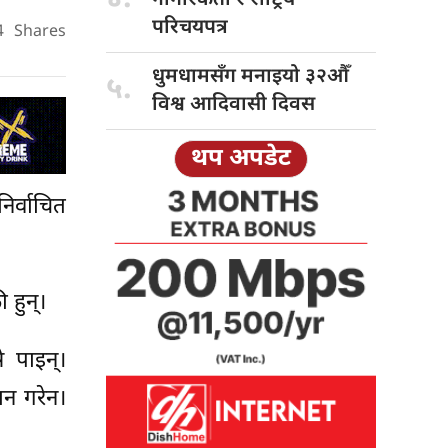
परिचयपत्र
4
Shares
धुमधामसँग मनाइयो
३२औँ
५.
विश्व आदिवासी दिवस
थप अपडेट
िर्वाचित
 हुन्।
 पाइन्।
ान गरेन।