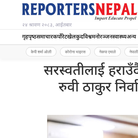
२४ श्रावण २०८३, आईतबार
गृहपृष्‍ठ
समाचार
कर्पोरेट
खेलकुद
विश्व
मनोरञ्जन
स्वास्थ्य
अन्य
केपी शर्मा ओली
कोरोना भाइरस
नेकपा एमाले
नेपाली
सरस्वतीलाई हराउँ
रुवी ठाकुर निर