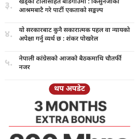
खड्का टोलीसहित
बाँडेगाउँमा : किसुनजीको
३.
आश्रमबाटै गरे पार्टी एकताको सङ्कल्प
याे सरकारबाट
कुनै सकारात्मक पहल वा न्यायको
४.
अपेक्षा गर्नु व्यर्थ छ : शंकर पोखरेल
नेपाली कांग्रेसको
आजको बैठकमाथि चौतर्फी
५.
नजर
थप अपडेट