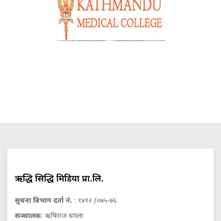
ऋद्धि सिद्धि मिडिया प्रा.लि.
सुचना बिभाग दर्ता नं.
: १४१२ /०७५-७६
सञ्चालक
: ऋषिराज धमला