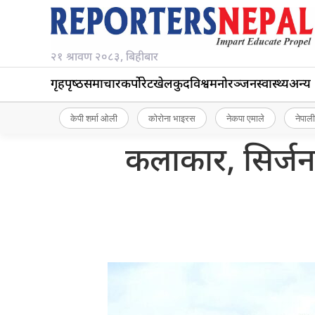
२१ श्रावण २०८३, बिहीबार
गृहपृष्‍ठ
समाचार
कर्पोरेट
खेलकुद
विश्व
मनोरञ्जन
स्वास्थ्य
अन्य
केपी शर्मा ओली
कोरोना भाइरस
नेकपा एमाले
नेपाली
कलाकार, सिर्जना र