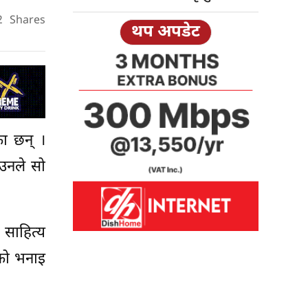
2
Shares
थप अपडेट
का छन् ।
 उनले सो
, साहित्य
लको भनाइ