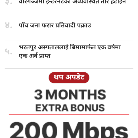
३.
वीरगञ्जमा इन्टरनेटका
अव्यवस्थित तार हटाइने
४.
पाँच जना
फरार प्रतिवादी पक्राउ
भरतपुर अस्पताललाई
बिमामार्फत एक वर्षमा
५.
एक अर्ब प्राप्त
थप अपडेट