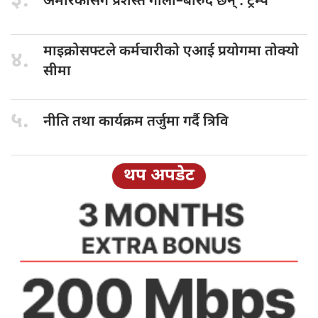
३.
अमेरिकासँग प्रशस्त
गोला–बारुद छन् : ट्रम्प
माइक्रोसफ्टले कर्मचारीको
एआई प्रयोगमा तोक्यो
४.
सीमा
५.
नीति तथा
कार्यक्रम तर्जुमा गर्दै त्रिवि
थप अपडेट