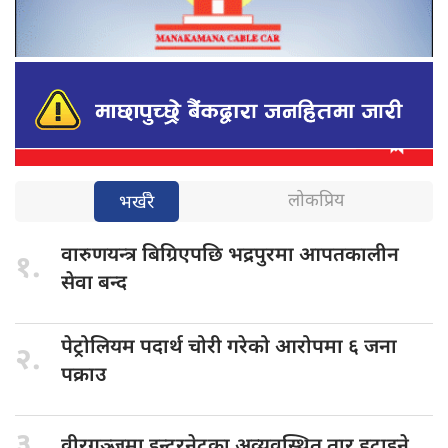
लोकप्रिय
भर्खरै
वारुणयन्त्र बिग्रिएपछि
भद्रपुरमा आपतकालीन
१.
सेवा बन्द
पेट्रोलियम पदार्थ
चोरी गरेको आरोपमा ६ जना
२.
पक्राउ
३.
वीरगञ्जमा इन्टरनेटका
अव्यवस्थित तार हटाइने