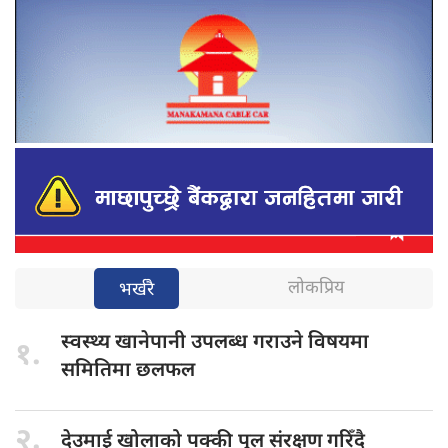
लोकप्रिय
भर्खरै
स्वस्थ्य खानेपानी
उपलब्ध गराउने विषयमा
१.
समितिमा छलफल
२.
देउमाई खोलाको
पक्की पुल संरक्षण गरिँदै