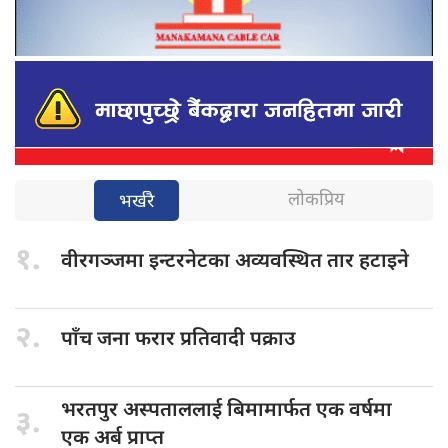
लोकप्रिय
भर्खरै
१.
वीरगञ्जमा इन्टरनेटका
अव्यवस्थित तार हटाइने
२.
पाँच जना
फरार प्रतिवादी पक्राउ
भरतपुर अस्पताललाई
बिमामार्फत एक वर्षमा
३.
एक अर्ब प्राप्त