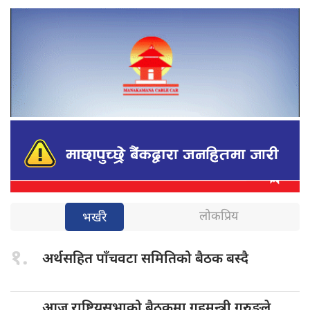
लोकप्रिय
भर्खरै
१.
अर्थसहित पाँचवटा
समितिको बैठक बस्दै
आज राष्ट्रियसभाको
बैठकमा गृहमन्त्री गुरुङले