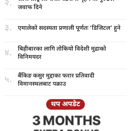
२.
जवाफ दिने
३.
एमालेको सदस्यता
प्रणाली पूर्णतः ‘डिजिटल’ हुने
बिहीबारका लागि
तोकियो विदेशी मुद्राको
४.
विनिमयदर
बैंकिङ कसुर
मुद्दाका फरार प्रतिवादी
५.
विमानस्थलबाट पक्राउ
थप अपडेट