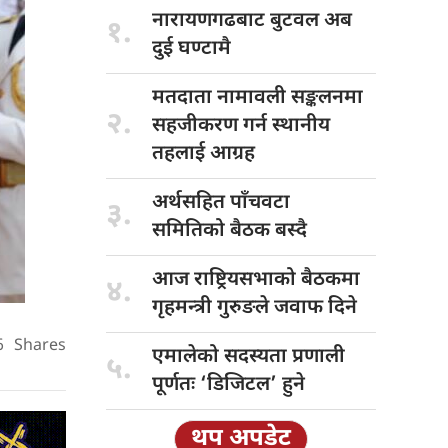
नारायणगढबाट बुटवल
अब
१.
दुई घण्टामै
मतदाता नामावली
सङ्कलनमा
२.
सहजीकरण गर्न स्थानीय
तहलाई आग्रह
अर्थसहित पाँचवटा
३.
समितिको बैठक बस्दै
आज राष्ट्रियसभाको
बैठकमा
४.
गृहमन्त्री गुरुङले जवाफ दिने
6
Shares
एमालेको सदस्यता
प्रणाली
५.
पूर्णतः ‘डिजिटल’ हुने
थप अपडेट