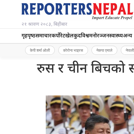
२१ श्रावण २०८३, बिहीबार
गृहपृष्‍ठ
समाचार
कर्पोरेट
खेलकुद
विश्व
मनोरञ्जन
स्वास्थ्य
अन्य
केपी शर्मा ओली
कोरोना भाइरस
नेकपा एमाले
नेपाली
रुस र चीन बिचकाे स