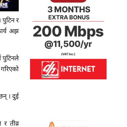
 पुटिन र
कार्य अझ
े पुटिनले
ण गरिएको
न् । दुई
 र तीव्र