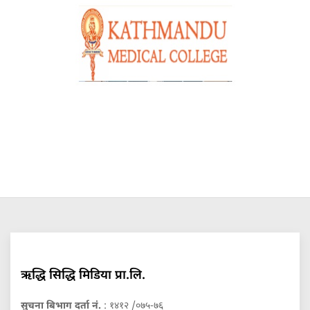
ऋद्धि सिद्धि मिडिया प्रा.लि.
सुचना बिभाग दर्ता नं.
: १४१२ /०७५-७६