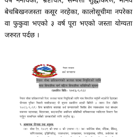
वर्ष ननाघेको, भ्रष्टाचार, सम्पत्ती शुद्धीकरण, मानव
बेचबिखनजस्ता कसूर नरहेका, कालोसूचीमा नपरेका
वा फुकुवा भएको ३ वर्ष पूरा भएको जस्ता योग्यता
जरुरत पर्दछ ।