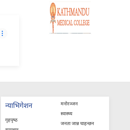
मनोरञ्जन
न्याभिगेशन
स्वास्थ्य
गृहपृष्‍ठ
जनता जान्न चाहन्छन