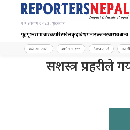
२२ श्रावण २०८३, शुक्रबार
गृहपृष्‍ठ
समाचार
कर्पोरेट
खेलकुद
विश्व
मनोरञ्जन
स्वास्थ्य
अन्य
केपी शर्मा ओली
कोरोना भाइरस
नेकपा एमाले
नेपाली
सशस्त्र प्रहरीले