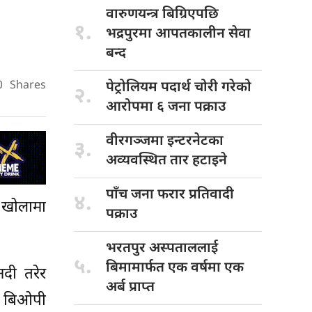
वारुणयन्त्र बिग्रिएपछि
१.
भद्रपुरमा आपतकालीन सेवा
बन्द
0
Shares
पेट्रोलियम पदार्थ
चोरी गरेको
२.
आरोपमा ६ जना पक्राउ
वीरगञ्जमा इन्टरनेटका
३.
अव्यवस्थित तार हटाइने
पाँच जना
फरार प्रतिवादी
४.
न खोलामा
पक्राउ
भरतपुर अस्पताललाई
५.
बिमामार्फत एक वर्षमा एक
दी तरेर
अर्ब प्राप्त
ल बिओपी