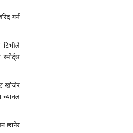
रिद गर्न
 टिभीले
्पोर्ट्स
ट खोजेर
स च्यानल
पन छानेर