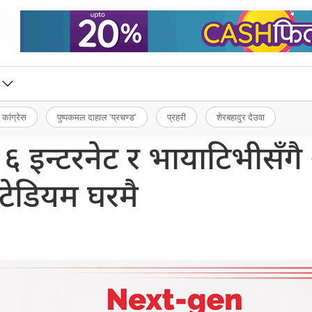
 कांग्रेस
पुष्पकमल दाहाल ‘प्रचण्ड’
प्रहरी
शेरबहादुर देउवा
६ इन्टरनेट र भायाटिभीसँग
्टेडियम घरमै