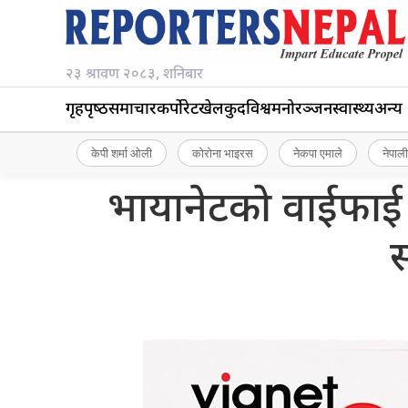
२३ श्रावण २०८३, शनिबार
गृहपृष्‍ठ
समाचार
कर्पोरेट
खेलकुद
विश्व
मनोरञ्जन
स्वास्थ्य
अन्य
केपी शर्मा ओली
कोरोना भाइरस
नेकपा एमाले
नेपाली
भायानेटको वाईफाई 
स