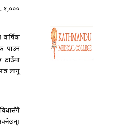
ु. १,०००
 वार्षिक
्क पाउन
न ठाउँमा
त्र लागू
विधासँगै
्नेछन्।