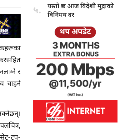
यस्तो छ
आज विदेशी मुद्राको
५.
विनिमय दर
थप अपडेट
ाहकहरूका
, करसहित
लाग्ने र
भव चाहने
्नेछन्।
चलचित्र,
 सेट-टप-