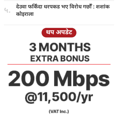
देउवा फर्किँदा
धरपकड भए विरोध गर्छौँं : शशांक
५.
कोइराला
थप अपडेट