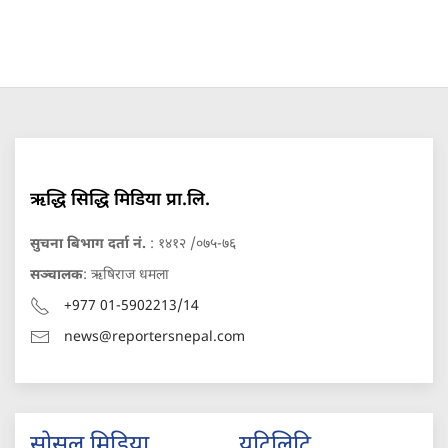
ऋद्धि सिद्धि मिडिया प्रा.लि.
सुचना बिभाग दर्ता नं.
: १४१२ /०७५-७६
सञ्चालक
: ऋषिराज धमला
+977 01-5902213/14
news@reportersnepal.com
सोसल मिडिया
युटिलिटि