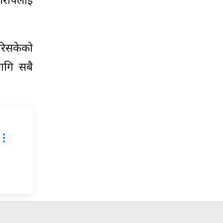
आरोपलाई
रिसकेको
ागि सबै