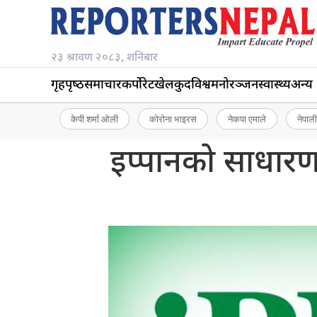
२३ श्रावण २०८३, शनिबार
गृहपृष्‍ठ
समाचार
कर्पोरेट
खेलकुद
विश्व
मनोरञ्जन
स्वास्थ्य
अन्य
केपी शर्मा ओली
कोरोना भाइरस
नेकपा एमाले
नेपाली
इप्पानको साधार