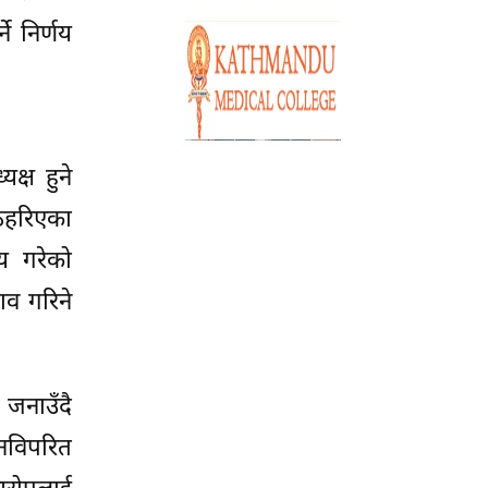
े निर्णय
क्ष हुने
ठहरिएका
णय गरेको
ाव गरिने
 जनाउँदै
नविपरित