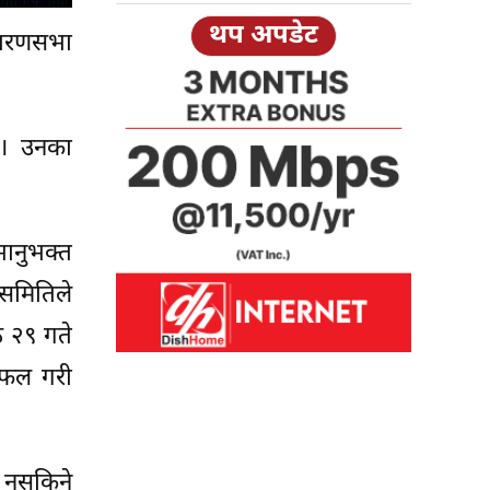
थप अपडेट
ाधारणसभा
ए। उनका
भानुभक्त
समितिले
ठ २९ गते
लफल गरी
न नसकिने