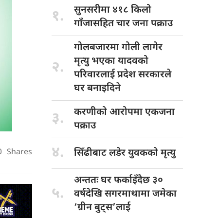
सुनसरीमा ४१८
किलो
१.
गाँजासहित चार जना पक्राउ
गोलबजारमा गोली
लागेर
मृत्यु भएका यादवको
२.
परिवारलाई प्रदेश सरकारले
घर बनाइदिने
करणीको आरोपमा
एकजना
३.
पक्राउ
४.
सिँढीबाट लडेर
युवकको मृत्यु
0
Shares
अन्ततः घर
फर्काइँदैछ ३०
५.
वर्षदेखि सगरमाथामा जमेका
‘ग्रीन बुट्स’लाई