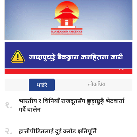
लोकप्रिय
भर्खरै
भारतीय र
चिनियाँ राजदूतसँग छुट्टाछुट्टै भेटवार्ता
१.
गर्दै वालेन
२.
हात्तीपीडितलाई दुई
करोड क्षतिपूर्ति