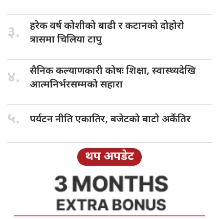
हरेक वर्ष
कोशीको बाढी र कटानको दोहोरो
३.
त्रासमा चिलिया टापु
सैनिक कल्याणकारी
कोषः शिक्षा, स्वास्थ्यदेखि
४.
आत्मनिर्भरसम्मको सहारा
५.
पर्यटन नीति
एकातिर, बजेटको बाटो अर्कैतिर
थप अपडेट