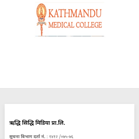
ऋद्धि सिद्धि मिडिया प्रा.लि.
सुचना बिभाग दर्ता नं.
: १४१२ /०७५-७६