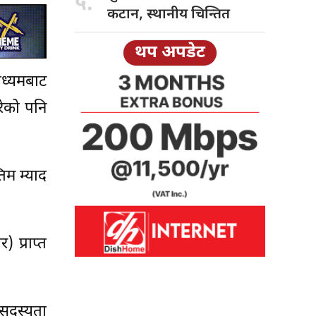
५.
कटान, स्थानीय चिन्तित
थप अपडेट
ाध्यमबाट
ेको पनि
िम म्याद
प्राप्त
सदस्यता