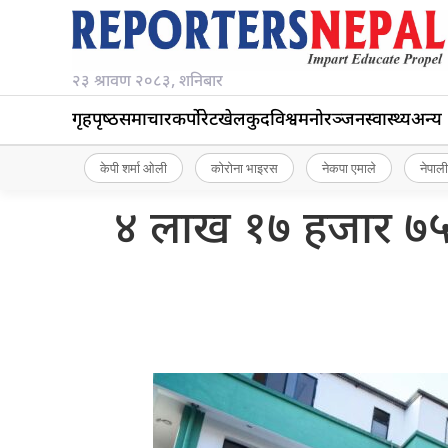
२३ श्रावण २०८३, शनिबार
गृहपृष्‍ठ
समाचार
कर्पोरेट
खेलकुद
विश्व
मनोरञ्जन
स्वास्थ्य
अन्य
केपी शर्मा ओली
कोरोना भाइरस
नेकपा एमाले
नेपाली
४ लाख १७ हजार ७५३ 