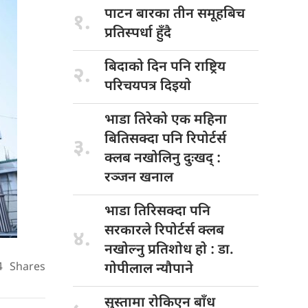
पाटन बारका
तीन समूहबिच
१.
प्रतिस्पर्धा हुँदै
बिदाको दिन
पनि राष्ट्रिय
२.
परिचयपत्र दिइयाे
भाडा तिरेको
एक महिना
बितिसक्दा पनि रिपोर्टर्स
३.
क्लब नखोलिनु दुःखद् :
रञ्जन खनाल
भाडा तिरिसक्दा
पनि
सरकारले रिपोर्टर्स क्लब
४.
नखोल्नु प्रतिशोध हाे : डा‍‍‍.
4
Shares
गोपीलाल न्यौपाने
सुस्तामा रोकिएन
बाँध