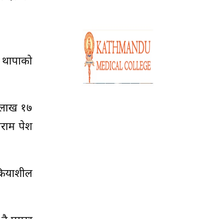
 थापाको
४ लाख १७
राम पेश
्रियाशील