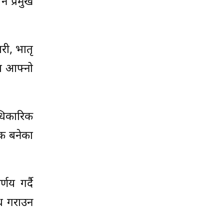
ै प्रमुख
ारी, भातृ
मा आफ्नो
आधिकारिक
रक बनेका
णय गर्दै
्ध गराउन