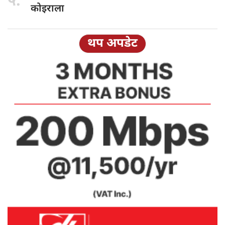
५.
कोइराला
थप अपडेट