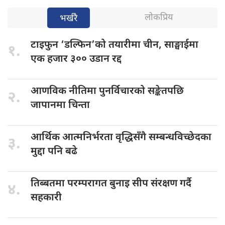
लोकप्रिय
भर्खरै
टाइफुन ‘डल्फिन’को
तयारीमा चीन, साङ्घाईमा
१.
एक हजार ३०० उडान रद्द
आणविक नीतिमा
पुनर्विचारको सङ्केतपछि
२.
जापानमा चिन्ता
आर्थिक आत्मनिर्भरता
वृद्धिसँगै सम्बन्धविच्छेदका
३.
मुद्दा पनि बढे
तिब्बतमा परम्परागत
बुनाइ सीप संरक्षण गर्दै
४.
सहकारी