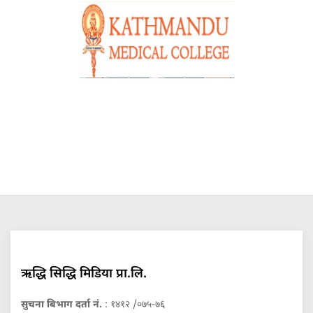
ऋद्धि सिद्धि मिडिया प्रा.लि.
सुचना बिभाग दर्ता नं.
: १४१२ /०७५-७६