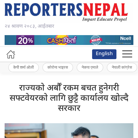
२४ श्रावण २०८३, आईतबार
English
केपी शर्मा ओली
कोरोना भाइरस
नेकपा एमाले
नेपाली कांग्रेस
राज्यकाे अर्बाैँ रकम बचत हुनेगरी
सफ्टवेयरकाे लागि छुट्टै कार्यालय खोल्दै
सरकार