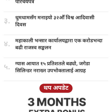
परिचयपत्र
धुमधामसँग मनाइयो
३२औँ विश्व आदिवासी
३.
दिवस
महाकाली भन्सार
कार्यालयद्वारा एक करोडभन्दा
४.
बढी राजस्व सङ्कलन
ग्यास आयात
१५ प्रतिशतले बढ्यो, जगेडा
५.
सिलिन्डर नराख्न उपभोक्तालाई आग्रह
थप अपडेट