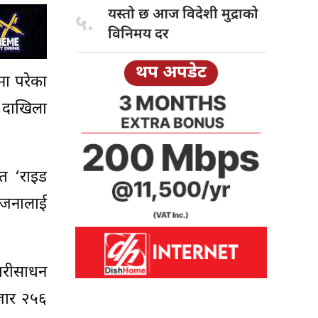
यस्तो छ
आज विदेशी मुद्राको
५.
विनिमय दर
थप अपडेट
मा परेका
व दाखिला
ीत ‘राइड
३ जनालाई
वारीसाधन
जार २५६