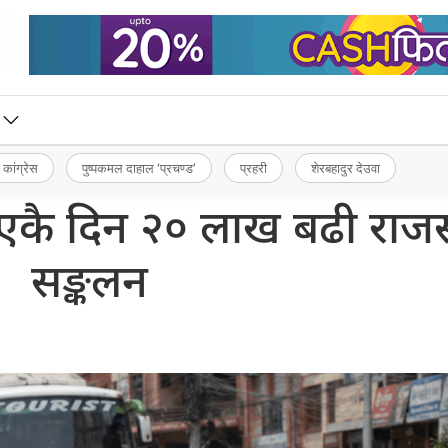
 कांग्रेस
पुष्पकमल दाहाल ‘प्रचण्ड’
प्रहरी
शेरबहादुर देउवा
ारा एकै दिन २० लाख बढी राजस
सङ्कलन