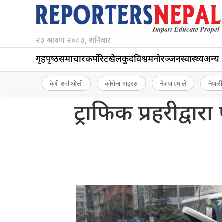
२३ श्रावण २०८३, शनिबार
गृहपृष्‍ठ
समाचार
कर्पोरेट
खेलकुद
विश्व
मनोरञ्जन
स्वास्थ्य
अन्य
केपी शर्मा ओली
कोरोना भाइरस
नेकपा एमाले
नेपाली
ट्राफिक प्रहरीद्व