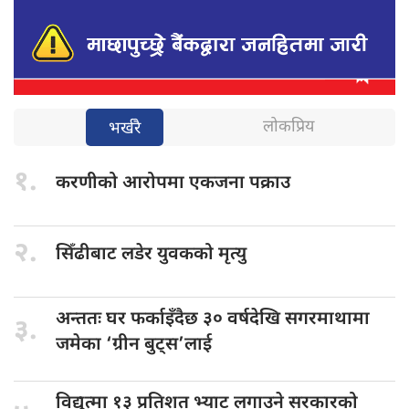
लोकप्रिय
भर्खरै
१.
करणीको आरोपमा
एकजना पक्राउ
२.
सिँढीबाट लडेर
युवकको मृत्यु
अन्ततः घर
फर्काइँदैछ ३० वर्षदेखि सगरमाथामा
३.
जमेका ‘ग्रीन बुट्स’लाई
विद्युत्मा १३
प्रतिशत भ्याट लगाउने सरकारको