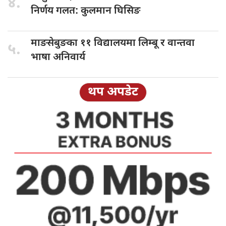
४.
निर्णय गलत: कुलमान घिसिङ
माङसेबुङका ११
विद्यालयमा लिम्बू र वान्तवा
५.
भाषा अनिवार्य
थप अपडेट