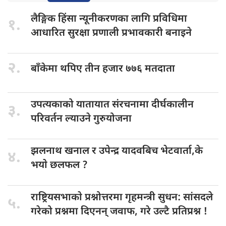
लैङ्गिक हिंसा
न्यूनीकरणका लागि प्रविधिमा
१.
आधारित सुरक्षा प्रणाली प्रभावकारी बनाइने
२.
बाँकेमा थपिए
तीन हजार ७७६ मतदाता
उपत्यकाको यातायात
संरचनामा दीर्घकालीन
३.
परिवर्तन ल्याउने गुरुयोजना
झलनाथ खनाल
र उपेन्द्र यादवबिच भेटवार्ता,के
४.
भयाे छलफल ?
राष्ट्रियसभाकाे प्रश्नोत्तरमा
गृहमन्त्री सुधन: सांसदले
५.
गरेको प्रश्नमा दिएनन् जवाफ, गरे उल्टै प्रतिप्रश्न !