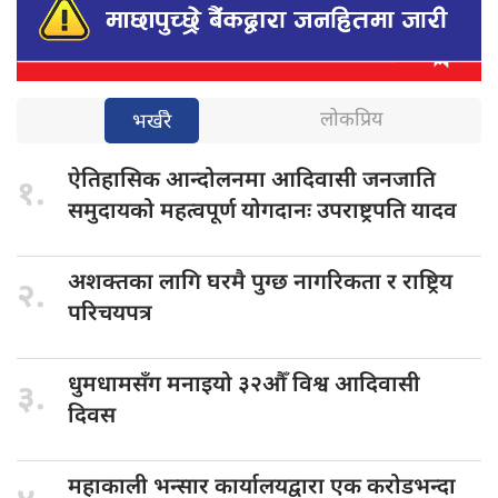
लोकप्रिय
भर्खरै
ऐतिहासिक आन्दोलनमा
आदिवासी जनजाति
१.
समुदायको महत्वपूर्ण योगदानः उपराष्ट्रपति यादव
अशक्तका लागि
घरमै पुग्छ नागरिकता र राष्ट्रिय
२.
परिचयपत्र
धुमधामसँग मनाइयो
३२औँ विश्व आदिवासी
३.
दिवस
महाकाली भन्सार
कार्यालयद्वारा एक करोडभन्दा