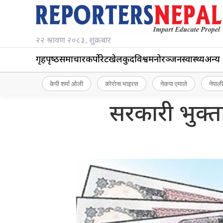
२२ श्रावण २०८३, शुक्रबार
गृहपृष्‍ठ
समाचार
कर्पोरेट
खेलकुद
विश्व
मनोरञ्जन
स्वास्थ्य
अन्य
केपी शर्मा ओली
कोरोना भाइरस
नेकपा एमाले
नेपाली
सरकारी भुक्त