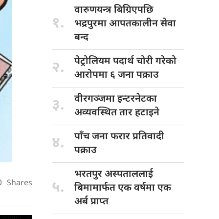
वारुणयन्त्र बिग्रिएपछि
१.
भद्रपुरमा आपतकालीन सेवा
बन्द
पेट्रोलियम पदार्थ
चोरी गरेको
२.
आरोपमा ६ जना पक्राउ
वीरगञ्जमा इन्टरनेटका
३.
अव्यवस्थित तार हटाइने
पाँच जना
फरार प्रतिवादी
४.
पक्राउ
भरतपुर अस्पताललाई
0
Shares
५.
बिमामार्फत एक वर्षमा एक
अर्ब प्राप्त