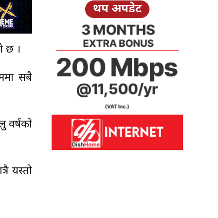
थप अपडेट
ो छ ।
्ममा सबै
ु वर्षको
रै यस्तो