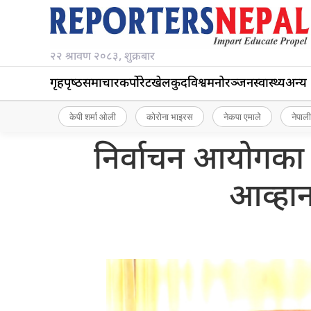
२२ श्रावण २०८३, शुक्रबार
गृहपृष्‍ठ
समाचार
कर्पोरेट
खेलकुद
विश्व
मनोरञ्जन
स्वास्थ्य
अन्य
केपी शर्मा ओली
कोरोना भाइरस
नेकपा एमाले
नेपाली
निर्वाचन आयोगका प
आव्हा