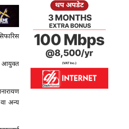
थप अपडेट
सिफारिस
र आयुक्त
धनारायण
 वा अन्य