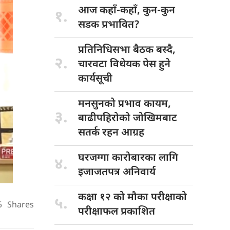
आज कहाँ-कहाँ,
कुन-कुन
१.
सडक प्रभावित?
प्रतिनिधिसभा बैठक
बस्दै,
२.
चारवटा विधेयक पेस हुने
कार्यसूची
मनसुनको प्रभाव
कायम,
३.
बाढीपहिरोको जोखिमबाट
सतर्क रहन आग्रह
घरजग्गा कारोबारका
लागि
४.
इजाजतपत्र अनिवार्य
कक्षा १२
को मौका परीक्षाको
५.
6
Shares
परीक्षाफल प्रकाशित