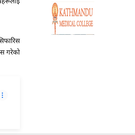
यहरूलाई
सिफारिस
िस गरेको