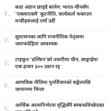
कडा अडान
छाड्दै बालेन: भारत-चीनसँग
१.
'एक्लाएक्लै' कूटनीति, कार्यकर्ता फकाउन
मन्त्रीहरूलाई नयाँ उर्दी
सुशासनका लागि
राजनीतिक नेतृत्वमा
२.
जवाफदेहिता आवश्यक
टाइफुन ‘डल्फिन’को
तयारीमा चीन, साङ्घाईमा
३.
एक हजार ३०० उडान रद्द
आणविक नीतिमा
पुनर्विचारको सङ्केतपछि
४.
जापानमा चिन्ता
आर्थिक आत्मनिर्भरता
वृद्धिसँगै सम्बन्धविच्छेदका
५.