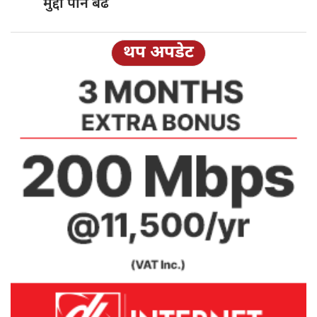
मुद्दा पनि बढे
थप अपडेट