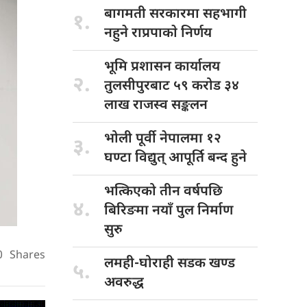
बागमती सरकारमा
सहभागी
१.
नहुने राप्रपाकाे निर्णय
भूमि प्रशासन
कार्यालय
२.
तुलसीपुरबाट ५९ करोड ३४
लाख राजस्व सङ्कलन
भोली पूर्वी
नेपालमा १२
३.
घण्टा विद्युत् आपूर्ति बन्द हुने
भत्किएको तीन
वर्षपछि
४.
बिरिङमा नयाँ पुल निर्माण
सुरु
0
Shares
लमही-घोराही सडक
खण्ड
५.
अवरुद्ध