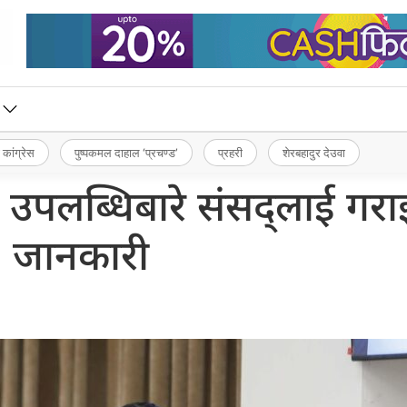
 कांग्रेस
पुष्पकमल दाहाल ‘प्रचण्ड’
प्रहरी
शेरबहादुर देउवा
पलब्धिबारे संसद्लाई गराइ
जानकारी