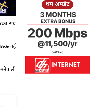
थप अपडेट
कारका सय
 बैठकलाई
आमनेपाली