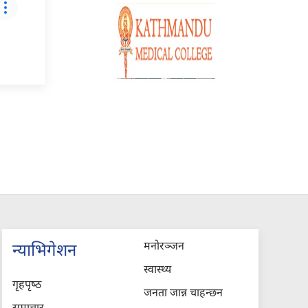
मनोरञ्जन
न्याभिगेशन
स्वास्थ्य
गृहपृष्‍ठ
जनता जान्न चाहन्छन