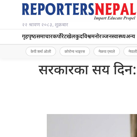
२२ श्रावण २०८३, शुक्रबार
गृहपृष्‍ठ
समाचार
कर्पोरेट
खेलकुद
विश्व
मनोरञ्जन
स्वास्थ्य
अन्य
केपी शर्मा ओली
कोरोना भाइरस
नेकपा एमाले
नेपाली
सरकारका सय दिन: उ