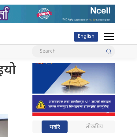
English
याे
लोकप्रिय
भर्खरै