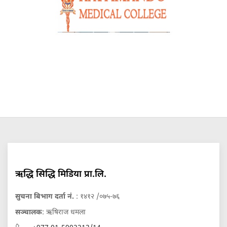
ऋद्धि सिद्धि मिडिया प्रा.लि.
सुचना बिभाग दर्ता नं.
: १४१२ /०७५-७६
सञ्चालक
: ऋषिराज धमला