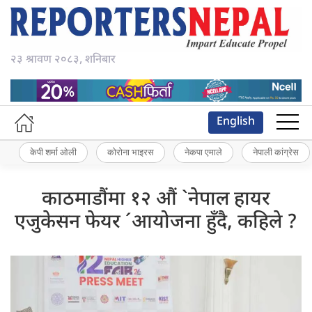
२३ श्रावण २०८३, शनिबार
English
केपी शर्मा ओली
कोरोना भाइरस
नेकपा एमाले
नेपाली कांग्रेस
​काठमाडौंमा १२ औं `नेपाल हायर
एजुकेसन फेयर ´आयोजना हुँदै, कहिले ?